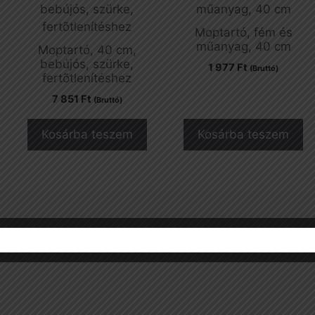
Moptartó, fém és
műanyag, 40 cm
Moptartó, 40 cm,
bebújós, szürke,
1 977
Ft
(Bruttó)
fertõtlenítéshez
7 851
Ft
(Bruttó)
Kosárba teszem
Kosárba teszem