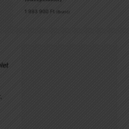
1 993 900
Ft
(Bruttó)
,