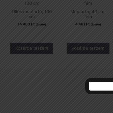
Ollós moptartó, 100
Moptartó, 40 cm,
cm
fém
14 463
Ft
4 481
Ft
(Bruttó)
(Bruttó)
Kosárba teszem
Kosárba teszem