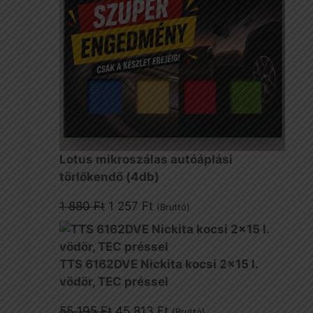
Lotus mikroszálas autóáplási
törlőkendő (4db)
Original
Current
1 880
Ft
1 257
Ft
(Bruttó)
price
price
was:
is:
1
1
TTS 6162DVE Nickita kocsi 2x15 l.
880 Ft.
257 Ft.
vödör, TEC préssel
Original
Current
55 195
Ft
45 813
Ft
(Bruttó)