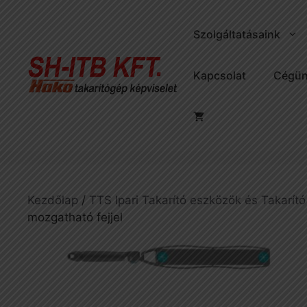
Kilépés
a
Szolgáltatásaink
tartalomba
Kapcsolat
Cégün
Kezdőlap
/
TTS Ipari Takarító eszközök és Takarító
mozgatható fejjel