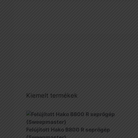
Kiemelt termékek
Felújított Hako B800 R seprőgép
(Sweepmaster)