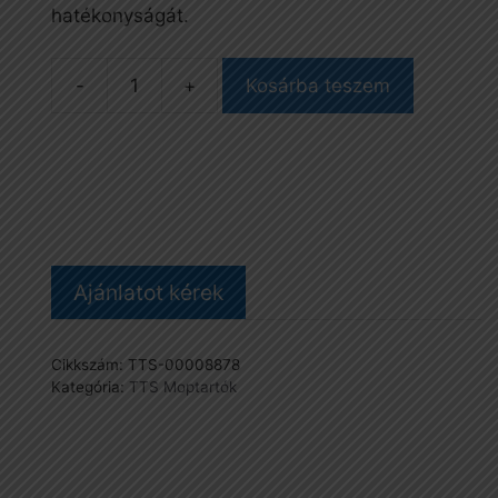
hatékonyságát.
Kosárba teszem
BIT,
moptartó,
40
cm,
mozgatható
fejjel
mennyiség
Ajánlatot kérek
Cikkszám:
TTS-00008878
Kategória:
TTS Moptartók