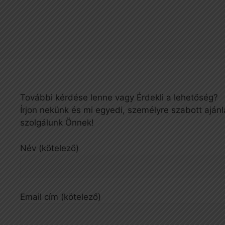
További kérdése lenne vagy Érdekli a lehetőség?
Írjon nekünk és mi egyedi, személyre szabott ajánl
szolgálunk Önnek!
Név (kötelező)
Email cím (kötelező)