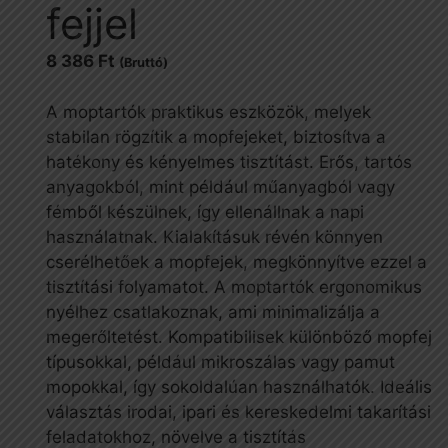
fejjel
8 386
Ft
(Bruttó)
A moptartók praktikus eszközök, melyek
stabilan rögzítik a mopfejeket, biztosítva a
hatékony és kényelmes tisztítást. Erős, tartós
anyagokból, mint például műanyagból vagy
fémből készülnek, így ellenállnak a napi
használatnak. Kialakításuk révén könnyen
cserélhetőek a mopfejek, megkönnyítve ezzel a
tisztítási folyamatot. A moptartók ergonomikus
nyélhez csatlakoznak, ami minimalizálja a
megerőltetést. Kompatibilisek különböző mopfej
típusokkal, például mikroszálas vagy pamut
mopokkal, így sokoldalúan használhatók. Ideális
választás irodai, ipari és kereskedelmi takarítási
feladatokhoz, növelve a tisztítás