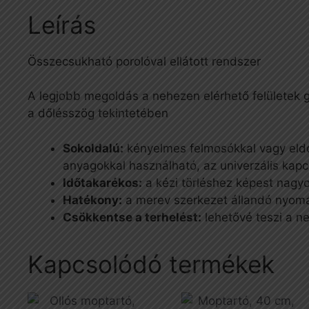
Leírás
Összecsukható porolóval ellátott rendszer
A legjobb megoldás a nehezen elérhető felületek g
a dőlésszög tekintetében
Sokoldalú:
kényelmes felmosókkal vagy eldob
anyagokkal használható, az univerzális ka
Időtakarékos:
a kézi törléshez képest nagy
Hatékony:
a merev szerkezet állandó nyomás
Csökkentse a terhelést:
lehetővé teszi a ne
Kapcsolódó termékek