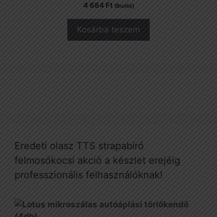
4 684
Ft
(Bruttó)
Kosárba teszem
Eredeti olasz TTS strapabíró
felmosókocsi akció a készlet erejéig
professzionális felhasználóknak!