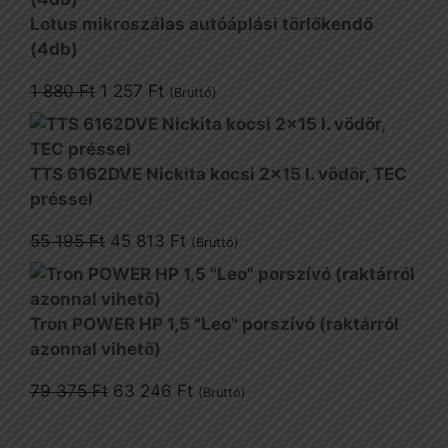
Lotus mikroszálas autóáplási törlőkendő
(4db)
Original
Current
1 880
Ft
1 257
Ft
(Bruttó)
price
price
was:
is:
1
1
TTS 6162DVE Nickita kocsi 2x15 l. vödör, TEC
880 Ft.
257 Ft.
préssel
Original
Current
55 195
Ft
45 813
Ft
(Bruttó)
price
price
was:
is:
55
45
Tron POWER HP 1,5 "Leo" porszívó (raktárról
195 Ft.
813 Ft.
azonnal vihető)
Original
Current
79 375
Ft
63 246
Ft
(Bruttó)
price
price
was:
is: