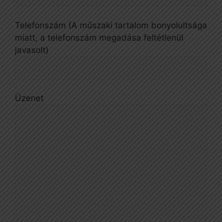
Telefonszám (A műszaki tartalom bonyolultsága
miatt, a telefonszám megadása feltétlenül
javasolt)
Üzenet