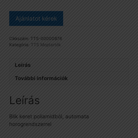
zöld
mennyiség
Ajánlatot kérek
Cikkszám:
TTS-00000876
Kategória:
TTS Moptartók
Leírás
További információk
Leírás
Blik keret poliamidból, automata
horogrendszerrel