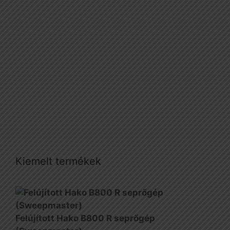
Kiemelt termékek
Felújított Hako B800 R seprőgép