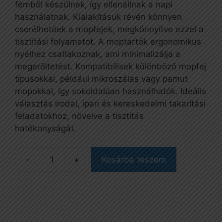
fémből készülnek, így ellenállnak a napi
használatnak. Kialakításuk révén könnyen
cserélhetőek a mopfejek, megkönnyítve ezzel a
tisztítási folyamatot. A moptartók ergonomikus
nyélhez csatlakoznak, ami minimalizálja a
megerőltetést. Kompatibilisek különböző mopfej
típusokkal, például mikroszálas vagy pamut
mopokkal, így sokoldalúan használhatók. Ideális
választás irodai, ipari és kereskedelmi takarítási
feladatokhoz, növelve a tisztítás
hatékonyságát.
Kosárba teszem
Moptartó,
50
cm-
es,
Blik,