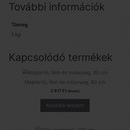
További információk
Tömeg
1 kg
Kapcsolódó termékek
Moptartó, fém és műanyag, 80 cm
2 917
Ft
(Bruttó)
Kosárba teszem