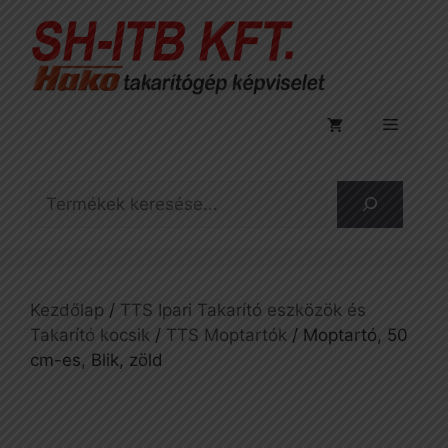
Kilépés
a
tartalomba
Menü
Keresés
Kezdőlap
/
TTS Ipari Takarító eszközök és
Takarító kocsik
/
TTS Moptartók
/ Moptartó, 50
cm-es, Blik, zöld