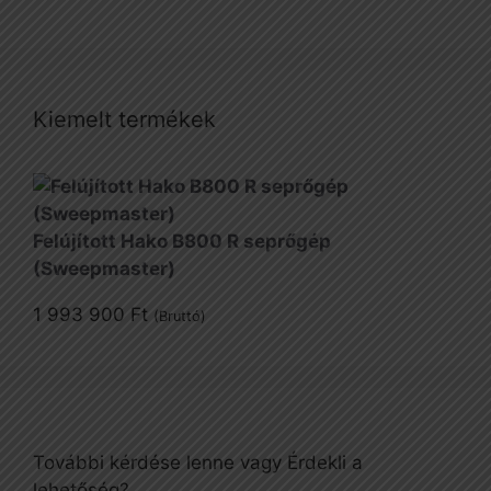
Kiemelt termékek
Felújított Hako B800 R seprőgép
(Sweepmaster)
1 993 900
Ft
(Bruttó)
További kérdése lenne vagy Érdekli a
lehetőség?