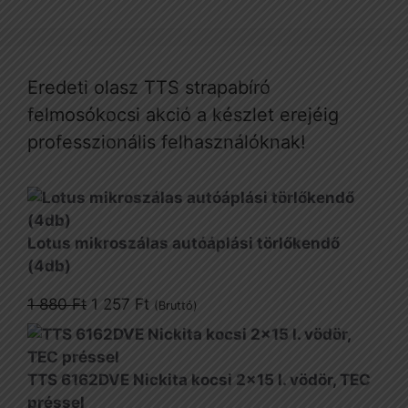
Eredeti olasz TTS strapabíró
felmosókocsi akció a készlet erejéig
professzionális felhasználóknak!
Lotus mikroszálas autóáplási törlőkendő
(4db)
Original
Current
1 880
Ft
1 257
Ft
(Bruttó)
price
price
was:
is:
1
1
TTS 6162DVE Nickita kocsi 2x15 l. vödör, TEC
880 Ft.
257 Ft.
préssel