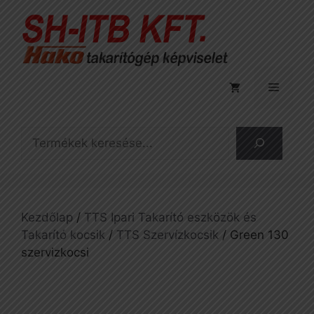
Kilépés
a
tartalomba
Menü
Keresés
Kezdőlap
/
TTS Ipari Takarító eszközök és
Takarító kocsik
/
TTS Szervízkocsik
/ Green 130
szervizkocsi