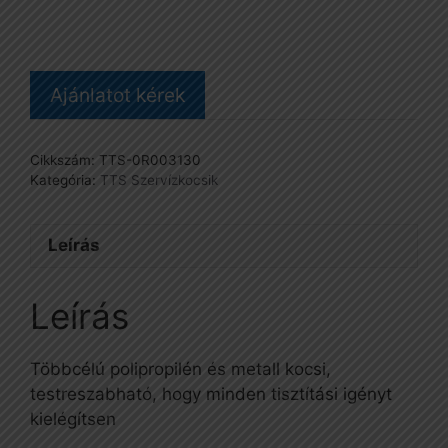
Ajánlatot kérek
Cikkszám:
TTS-0R003130
Kategória:
TTS Szervízkocsik
Leírás
Leírás
Többcélú polipropilén és metall kocsi,
testreszabható, hogy minden tisztítási igényt
kielégítsen