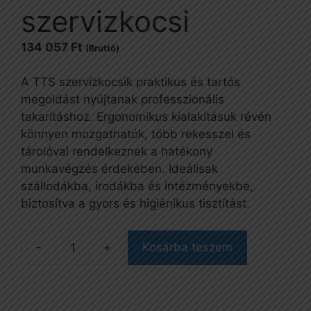
szervizkocsi
134 057
Ft
(Bruttó)
A TTS szervízkocsik praktikus és tartós
megoldást nyújtanak professzionális
takarításhoz. Ergonomikus kialakításuk révén
könnyen mozgathatók, több rekesszel és
tárolóval rendelkeznek a hatékony
munkavégzés érdekében. Ideálisak
szállodákba, irodákba és intézményekbe,
biztosítva a gyors és higiénikus tisztítást.
Kosárba teszem
Green
130
szervizkocsi
mennyiség