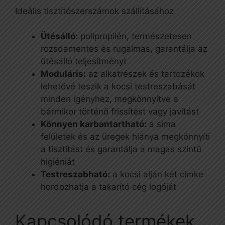
Ideális tisztítószerszámok szállításához
Ütésálló:
polipropilén, természetesen
rozsdamentes és rugalmas, garantálja az
ütésálló teljesítményt
Moduláris:
az alkatrészek és tartozékok
lehetővé teszik a kocsi testreszabását
minden igényhez, megkönnyítve a
bármikor történő frissítést vagy javítást
Könnyen karbantartható:
a sima
felületek és az üregek hiánya megkönnyíti
a tisztítást és garantálja a magas szintű
higiéniát
Testreszabható:
a kocsi alján két címke
hordozhatja a takarító cég logóját
Kapcsolódó termékek