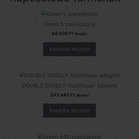
Green 5 szervizkocsi
88 635
Ft
(Bruttó)
Kosárba teszem
DOUBLE DOSELY, tisztítószer adagoló
243 443
Ft
(Bruttó)
Kosárba teszem