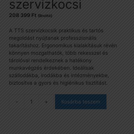
szervizkocsi
208 399
Ft
(Bruttó)
A TTS szervízkocsik praktikus és tartós
megoldást nyújtanak professzionális
takarításhoz. Ergonomikus kialakításuk révén
könnyen mozgathatók, több rekesszel és
tárolóval rendelkeznek a hatékony
munkavégzés érdekében. Ideálisak
szállodákba, irodákba és intézményekbe,
biztosítva a gyors és higiénikus tisztítást.
Kosárba teszem
Green
460
szervizkocsi
mennyiség