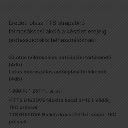
Eredeti olasz TTS strapabíró
felmosókocsi akció a készlet erejéig
professzionális felhasználóknak!
Lotus mikroszálas autóáplási törlőkendő
(4db)
Original
Current
1 880
Ft
1 257
Ft
(Bruttó)
price
price
was:
is:
1
1
TTS 6162DVE Nickita kocsi 2x15 l. vödör, TEC
880 Ft.
257 Ft.
préssel