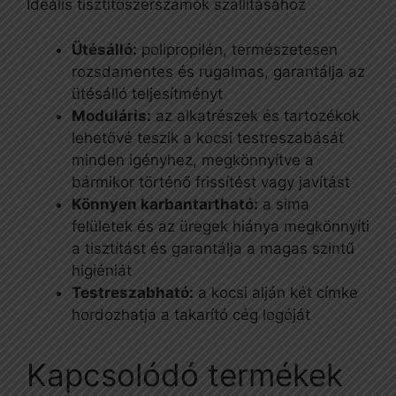
Ideális tisztítószerszámok szállításához
Ütésálló:
polipropilén, természetesen
rozsdamentes és rugalmas, garantálja az
ütésálló teljesítményt
Moduláris:
az alkatrészek és tartozékok
lehetővé teszik a kocsi testreszabását
minden igényhez, megkönnyítve a
bármikor történő frissítést vagy javítást
Könnyen karbantartható:
a sima
felületek és az üregek hiánya megkönnyíti
a tisztítást és garantálja a magas szintű
higiéniát
Testreszabható:
a kocsi alján két címke
hordozhatja a takarító cég logóját
Kapcsolódó termékek