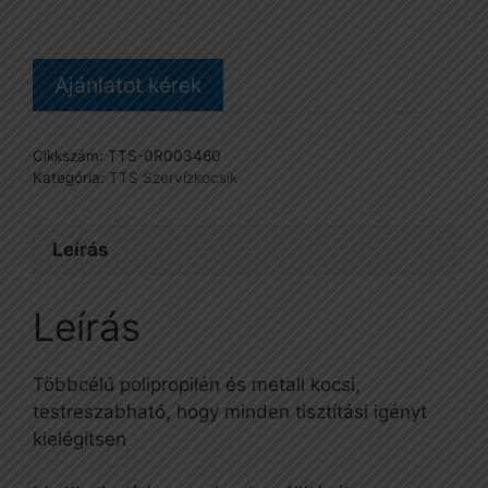
Ajánlatot kérek
Cikkszám:
TTS-0R003460
Kategória:
TTS Szervízkocsik
Leírás
Leírás
Többcélú polipropilén és metall kocsi,
testreszabható, hogy minden tisztítási igényt
kielégítsen