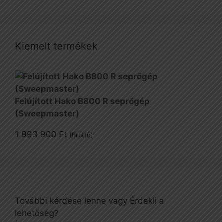
Kiemelt termékek
Felújított Hako B800 R seprőgép
(Sweepmaster)
1 993 900
Ft
(Bruttó)
További kérdése lenne vagy Érdekli a
lehetőség?