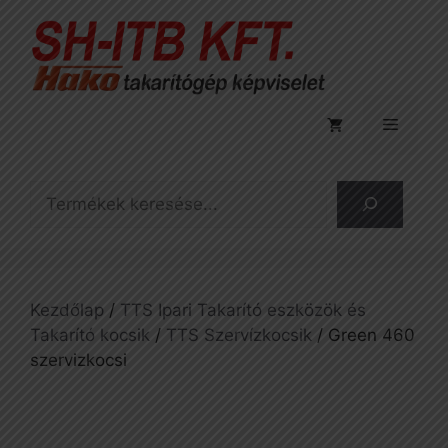
Kilépés
a
tartalomba
Menü
Keresés
Kezdőlap
/
TTS Ipari Takarító eszközök és
Takarító kocsik
/
TTS Szervízkocsik
/ Green 460
szervizkocsi